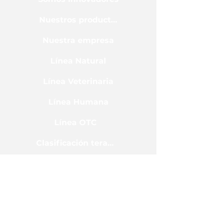
Nuestros productos
Nuestra empresa
Línea Natural
Línea Veterinaria
Línea Humana
Línea OTC
Clasificación terapéutica
(506) 2259-9797
info@lisancr.com