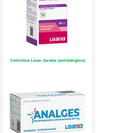
Cetirizina Lisan Jarabe (antialérgico)