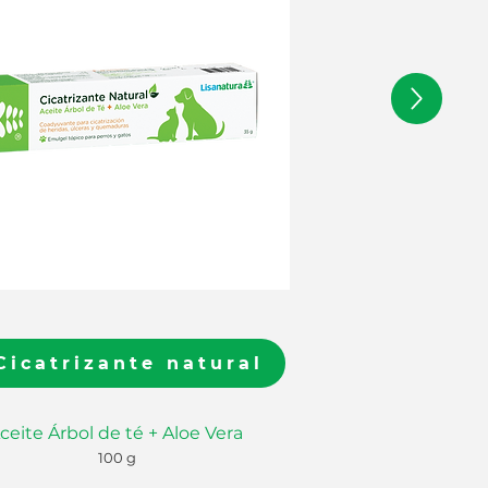
Crema de sábila
Cicatrizante natural
ceite Árbol de té + Aloe Vera
100 g