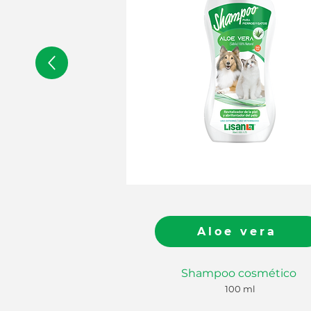
Aloe vera (Sábila
Aloe vera
Shampoo cosmético
Shampoo cosmético
100 ml
100 ml