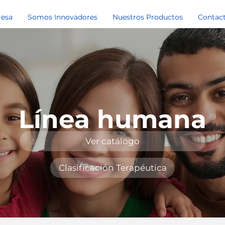
resa
Somos Innovadores
Nuestros Productos
Contac
Línea humana
Ver catálogo
Clasificación Terapéutica