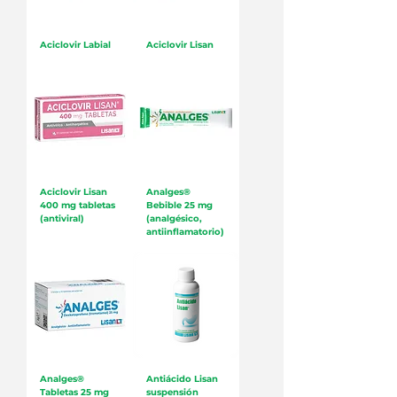
Aciclovir Labial
Aciclovir Lisan
Aciclovir Lisan
Analges®
400 mg tabletas
Bebible 25 mg
(antiviral)
(analgésico,
antiinflamatorio)
Analges®
Antiácido Lisan
Tabletas 25 mg
suspensión