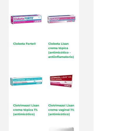
Clobeta Forte®
Clobeta Lisan
crema tópica
(antimicótico -
antiinflamatorio)
Clotrimazol Lisan
Clotrimazol Lisan
crema tópica 1%
crema vaginal 1%
(antimicótico)
(antimicótico)