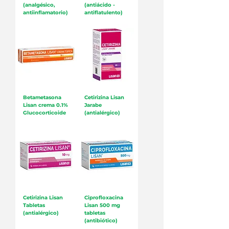
(analgésico,
(antiácido -
antiinflamatorio)
antiflatulento)
Betametasona
Cetirizina Lisan
Lisan crema 0.1%
Jarabe
Glucocorticoide
(antialérgico)
Cetirizina Lisan
Ciprofloxacina
Tabletas
Lisan 500 mg
(antialérgico)
tabletas
(antibiótico)