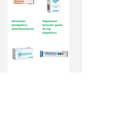
Diclofedol
Digesmas®
(analgésico,
Solución gotas
antiinflamatorio)
25 mg
(digestivo)
Digesmas®
Dytio Plus®
Tabletas 25 mg
Bebible
(digestivo)