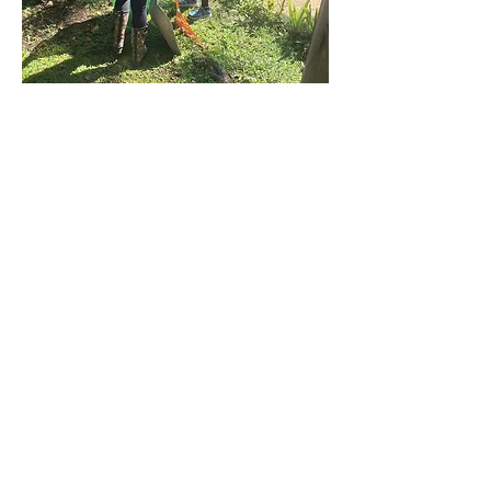
Historia
Somos Innovadores
Nuestros productos
Nuestra empresa
Línea Natural
Línea Veterinaria
Línea Humana