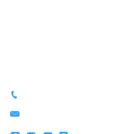
unaradas
(506) 2259-9797
info@lisancr.com
a