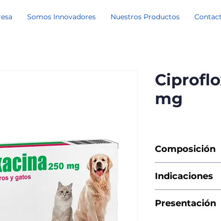
resa
Somos Innovadores
Nuestros Productos
Contac
Ciprofl
mg
Composición
Cada tableta ranur
Indicaciones
base 250 mg
Infecciones respirat
Presentación
oculares, gastroint
articulares causad