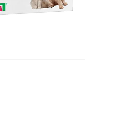
Caja x10 tabletas r
ala fórmula.
Línea Humana
toria
Línea Veterinaria
estra empresa
Línea Natural
Línea OTC
estros productos
Clasificación terapéutic