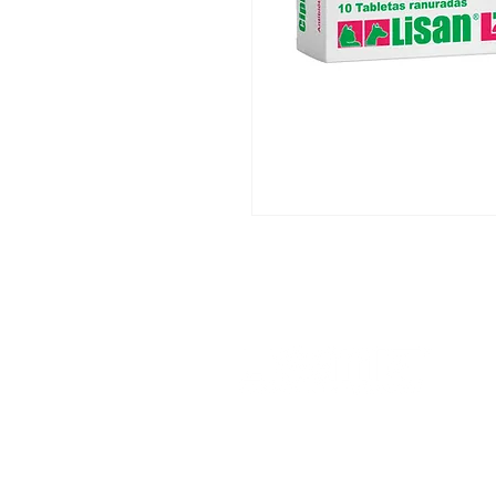
His
Nu
Nu