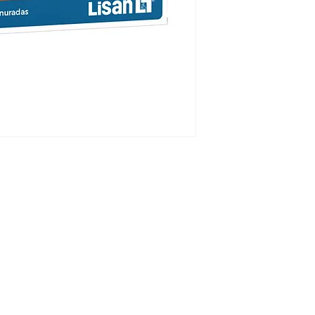
Estuche x30 tableta
y en tratamiento d
postoperatorios. I
prevención y trata
retardados inducid
radioterapia, cirug
Línea Humana
toria
Línea Veterinaria
estra empresa
Línea Natural
Línea OTC
estros productos