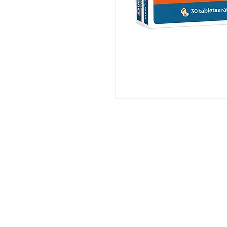
His
Nu
Nu