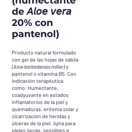
(humectante
de 𝘈𝘭𝘰𝘦 𝘷𝘦𝘳𝘢
20% con
pantenol)
Producto natural formulado
con gel de las hojas de sábila
(Aloe barbadensis miller)
y
pantenol o vitamina B5.
Con
indicación terapéutica
como: Humectante,
coadyuvante en estados
inflamatorios de la piel y
quemaduras, eritema solar y
cicatrización de heridas y
úlceras de la piel.
Apta para
pieles secas, sensibles e