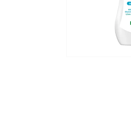
His
Nu
Nu