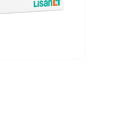
En el tratamiento 
inmunocompetentes
genital, tanto del
episodios recurren
inmunocompetentes;
recurrentes por H.
genital recurrente 
heterosexual de he
inmunocompetentes
en pacientes con H
o labial.
Línea Humana
toria
Línea Veterinaria
estra empresa
Línea Natural
Línea OTC
estros productos