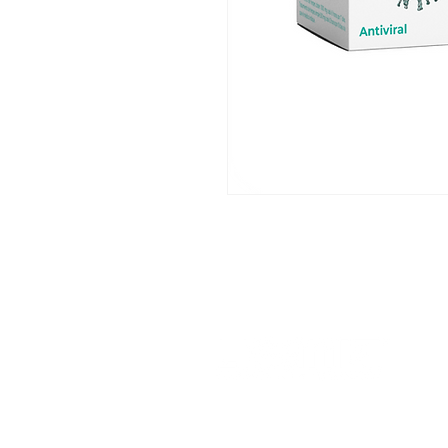
His
Nu
Nu