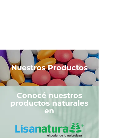
productos y su innovación.
Queremos no solo seguir creando
nuevas
soluciones en fármacos, sino nuevas
formas de hacerlo.
Hace más de 42 años, Lisan abre sus
puertas como el primer laboratorio
farmacéutico costarricense
especializado
en medicamentos
genéricos. Hoy es mucho más que eso.
Nuestros Productos
Conocé nuestros
productos naturales
en